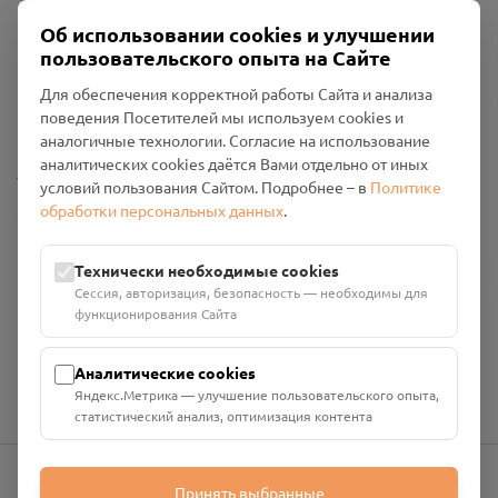
Об использовании cookies и улучшении
пользовательского опыта на Сайте
Пользовательское соглашение
Для обеспечения корректной работы Сайта и анализа
Политика конфиденциальности
поведения Посетителей мы используем cookies и
Промо-материалы
аналогичные технологии. Согласие на использование
аналитических cookies даётся Вами отдельно от иных
Настройки cookies
условий пользования Сайтом. Подробнее – в
Политике
обработки персональных данных
.
Общество с ограниченной ответственностью «Смоленский
Проект Помним»
ИНН: 6700029207 ОГРН: 1256700001986
Технически необходимые cookies
Юридический адрес: 216790, Смоленская область, р-н
Сессия, авторизация, безопасность — необходимы для
Руднянский, г. Рудня, улица Западная, д. 26А, пом. 18
функционирования Сайта
Номер счёта: 40702810901130004287 в АО "АЛЬФА-БАНК"
Кор. счёт: 30101810200000000593
Аналитические cookies
Яндекс.Метрика — улучшение пользовательского опыта,
статистический анализ, оптимизация контента
Принять выбранные