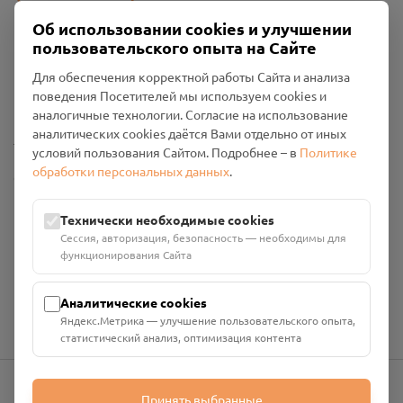
Об использовании cookies и улучшении
пользовательского опыта на Сайте
Пользовательское соглашение
Для обеспечения корректной работы Сайта и анализа
Политика конфиденциальности
поведения Посетителей мы используем cookies и
Промо-материалы
аналогичные технологии. Согласие на использование
аналитических cookies даётся Вами отдельно от иных
Настройки cookies
условий пользования Сайтом. Подробнее – в
Политике
обработки персональных данных
.
Общество с ограниченной ответственностью «Смоленский
Проект Помним»
ИНН: 6700029207 ОГРН: 1256700001986
Технически необходимые cookies
Юридический адрес: 216790, Смоленская область, р-н
Сессия, авторизация, безопасность — необходимы для
Руднянский, г. Рудня, улица Западная, д. 26А, пом. 18
функционирования Сайта
Номер счёта: 40702810901130004287 в АО "АЛЬФА-БАНК"
Кор. счёт: 30101810200000000593
Аналитические cookies
Яндекс.Метрика — улучшение пользовательского опыта,
статистический анализ, оптимизация контента
Принять выбранные