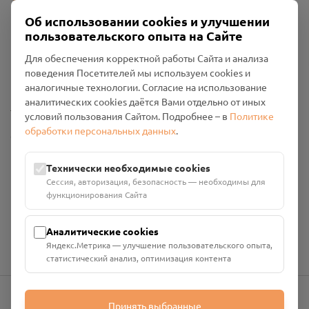
Об использовании cookies и улучшении
пользовательского опыта на Сайте
Пользовательское соглашение
Для обеспечения корректной работы Сайта и анализа
Политика конфиденциальности
поведения Посетителей мы используем cookies и
Промо-материалы
аналогичные технологии. Согласие на использование
аналитических cookies даётся Вами отдельно от иных
Настройки cookies
условий пользования Сайтом. Подробнее – в
Политике
обработки персональных данных
.
Общество с ограниченной ответственностью «Смоленский
Проект Помним»
ИНН: 6700029207 ОГРН: 1256700001986
Технически необходимые cookies
Юридический адрес: 216790, Смоленская область, р-н
Сессия, авторизация, безопасность — необходимы для
Руднянский, г. Рудня, улица Западная, д. 26А, пом. 18
функционирования Сайта
Номер счёта: 40702810901130004287 в АО "АЛЬФА-БАНК"
Кор. счёт: 30101810200000000593
Аналитические cookies
Яндекс.Метрика — улучшение пользовательского опыта,
статистический анализ, оптимизация контента
Принять выбранные