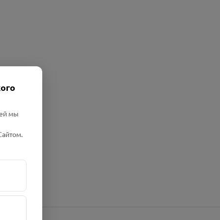
кого
лей мы
Сайтом.