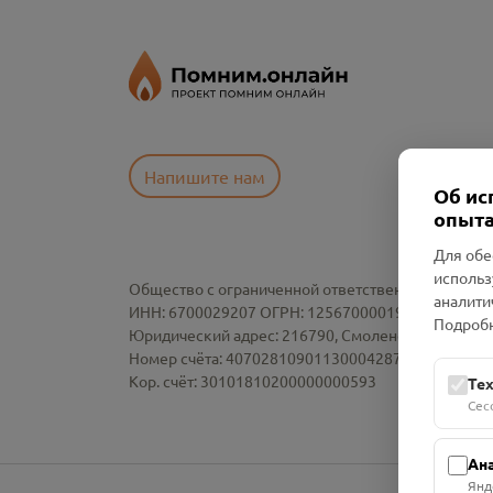
Напишите нам
Об ис
опыта
Для обе
использ
Общество с ограниченной ответственностью «См
аналити
ИНН: 6700029207 ОГРН: 1256700001986
Подробн
Юридический адрес: 216790, Смоленская область, р-
Номер счёта: 40702810901130004287 в АО "АЛЬ
Кор. счёт: 30101810200000000593
Те
Сес
Ан
Янд