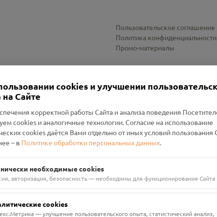
Пользовательское соглашение
Политика конфиденциальности
Промо-материалы
Настройки cookies
пользовании cookies и улучшении пользовательс
 на Сайте
спечения корректной работы Сайта и анализа поведения Посетите
уем cookies и аналогичные технологии. Согласие на использование
оленский Проект Помним»
ческих cookies даётся Вами отдельно от иных условий пользования 
ее – в
Политике обработки персональных данных
.
н Руднянский, г. Рудня, улица Западная, д. 26А, пом. 18
ФА-БАНК"
хнически необходимые cookies
сия, авторизация, безопасность — необходимы для функционирования Сайта
алитические cookies
екс.Метрика — улучшение пользовательского опыта, статистический анализ,