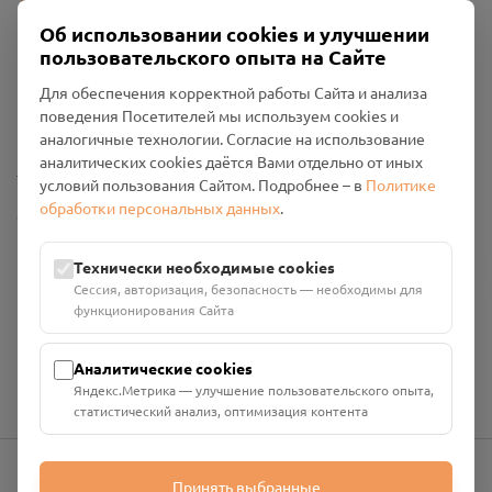
Об использовании cookies и улучшении
пользовательского опыта на Сайте
Пользовательское соглашение
Для обеспечения корректной работы Сайта и анализа
Политика конфиденциальности
поведения Посетителей мы используем cookies и
Промо-материалы
аналогичные технологии. Согласие на использование
аналитических cookies даётся Вами отдельно от иных
Настройки cookies
условий пользования Сайтом. Подробнее – в
Политике
обработки персональных данных
.
Общество с ограниченной ответственностью «Смоленский
Проект Помним»
ИНН: 6700029207 ОГРН: 1256700001986
Технически необходимые cookies
Юридический адрес: 216790, Смоленская область, р-н
Сессия, авторизация, безопасность — необходимы для
Руднянский, г. Рудня, улица Западная, д. 26А, пом. 18
функционирования Сайта
Номер счёта: 40702810901130004287 в АО "АЛЬФА-БАНК"
Кор. счёт: 30101810200000000593
Аналитические cookies
Яндекс.Метрика — улучшение пользовательского опыта,
статистический анализ, оптимизация контента
Принять выбранные