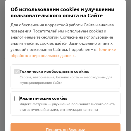
Об использовании cookies и улучшении
пользовательского опыта на Сайте
Пользовательское соглашение
Для обеспечения корректной работы Сайта и анализа
Политика конфиденциальности
поведения Посетителей мы используем cookies и
Промо-материалы
аналогичные технологии. Согласие на использование
аналитических cookies даётся Вами отдельно от иных
Настройки cookies
условий пользования Сайтом. Подробнее – в
Политике
обработки персональных данных
.
Общество с ограниченной ответственностью «Смоленский
Проект Помним»
ИНН: 6700029207 ОГРН: 1256700001986
Технически необходимые cookies
Юридический адрес: 216790, Смоленская область, р-н
Сессия, авторизация, безопасность — необходимы для
Руднянский, г. Рудня, улица Западная, д. 26А, пом. 18
функционирования Сайта
Номер счёта: 40702810901130004287 в АО "АЛЬФА-БАНК"
Кор. счёт: 30101810200000000593
Аналитические cookies
Яндекс.Метрика — улучшение пользовательского опыта,
статистический анализ, оптимизация контента
Принять выбранные