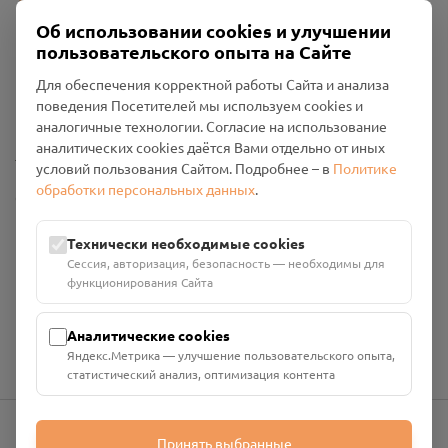
Об использовании cookies и улучшении
пользовательского опыта на Сайте
Пользовательское соглашение
Для обеспечения корректной работы Сайта и анализа
Политика конфиденциальности
поведения Посетителей мы используем cookies и
Промо-материалы
аналогичные технологии. Согласие на использование
аналитических cookies даётся Вами отдельно от иных
Настройки cookies
условий пользования Сайтом. Подробнее – в
Политике
обработки персональных данных
.
Общество с ограниченной ответственностью «Смоленский
Проект Помним»
ИНН: 6700029207 ОГРН: 1256700001986
Технически необходимые cookies
Юридический адрес: 216790, Смоленская область, р-н
Сессия, авторизация, безопасность — необходимы для
Руднянский, г. Рудня, улица Западная, д. 26А, пом. 18
функционирования Сайта
Номер счёта: 40702810901130004287 в АО "АЛЬФА-БАНК"
Кор. счёт: 30101810200000000593
Аналитические cookies
Яндекс.Метрика — улучшение пользовательского опыта,
статистический анализ, оптимизация контента
Принять выбранные