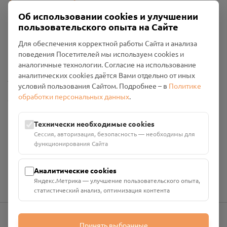
Об использовании cookies и улучшении
пользовательского опыта на Сайте
Пользовательское соглашение
Для обеспечения корректной работы Сайта и анализа
Политика конфиденциальности
поведения Посетителей мы используем cookies и
Промо-материалы
аналогичные технологии. Согласие на использование
аналитических cookies даётся Вами отдельно от иных
Настройки cookies
условий пользования Сайтом. Подробнее – в
Политике
обработки персональных данных
.
Общество с ограниченной ответственностью «Смоленский
Проект Помним»
ИНН: 6700029207 ОГРН: 1256700001986
Технически необходимые cookies
Юридический адрес: 216790, Смоленская область, р-н
Сессия, авторизация, безопасность — необходимы для
Руднянский, г. Рудня, улица Западная, д. 26А, пом. 18
функционирования Сайта
Номер счёта: 40702810901130004287 в АО "АЛЬФА-БАНК"
Кор. счёт: 30101810200000000593
Аналитические cookies
Яндекс.Метрика — улучшение пользовательского опыта,
статистический анализ, оптимизация контента
Принять выбранные