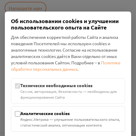
Напишите нам
Об использовании cookies и улучшении
пользовательского опыта на Сайте
Пользовательское соглашение
Для обеспечения корректной работы Сайта и анализа
Политика конфиденциальности
поведения Посетителей мы используем cookies и
Промо-материалы
аналогичные технологии. Согласие на использование
аналитических cookies даётся Вами отдельно от иных
Настройки cookies
условий пользования Сайтом. Подробнее – в
Политике
обработки персональных данных
.
Общество с ограниченной ответственностью «Смоленский
Проект Помним»
ИНН: 6700029207 ОГРН: 1256700001986
Технически необходимые cookies
Юридический адрес: 216790, Смоленская область, р-н
Сессия, авторизация, безопасность — необходимы для
Руднянский, г. Рудня, улица Западная, д. 26А, пом. 18
функционирования Сайта
Номер счёта: 40702810901130004287 в АО "АЛЬФА-БАНК"
Кор. счёт: 30101810200000000593
Аналитические cookies
Яндекс.Метрика — улучшение пользовательского опыта,
статистический анализ, оптимизация контента