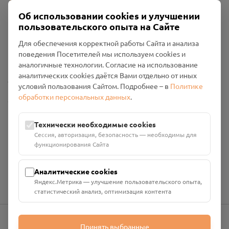
Об использовании cookies и улучшении
пользовательского опыта на Сайте
Пользовательское соглашение
Для обеспечения корректной работы Сайта и анализа
Политика конфиденциальности
поведения Посетителей мы используем cookies и
Промо-материалы
аналогичные технологии. Согласие на использование
аналитических cookies даётся Вами отдельно от иных
Настройки cookies
условий пользования Сайтом. Подробнее – в
Политике
обработки персональных данных
.
Общество с ограниченной ответственностью «Смоленский
Проект Помним»
ИНН: 6700029207 ОГРН: 1256700001986
Технически необходимые cookies
Юридический адрес: 216790, Смоленская область, р-н
Сессия, авторизация, безопасность — необходимы для
Руднянский, г. Рудня, улица Западная, д. 26А, пом. 18
функционирования Сайта
Номер счёта: 40702810901130004287 в АО "АЛЬФА-БАНК"
Кор. счёт: 30101810200000000593
Аналитические cookies
Яндекс.Метрика — улучшение пользовательского опыта,
статистический анализ, оптимизация контента
Принять выбранные