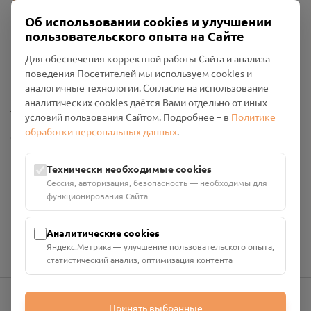
Об использовании cookies и улучшении
пользовательского опыта на Сайте
Пользовательское соглашение
Для обеспечения корректной работы Сайта и анализа
Политика конфиденциальности
поведения Посетителей мы используем cookies и
Промо-материалы
аналогичные технологии. Согласие на использование
аналитических cookies даётся Вами отдельно от иных
Настройки cookies
условий пользования Сайтом. Подробнее – в
Политике
обработки персональных данных
.
Общество с ограниченной ответственностью «Смоленский
Проект Помним»
ИНН: 6700029207 ОГРН: 1256700001986
Технически необходимые cookies
Юридический адрес: 216790, Смоленская область, р-н
Сессия, авторизация, безопасность — необходимы для
Руднянский, г. Рудня, улица Западная, д. 26А, пом. 18
функционирования Сайта
Номер счёта: 40702810901130004287 в АО "АЛЬФА-БАНК"
Кор. счёт: 30101810200000000593
Аналитические cookies
Яндекс.Метрика — улучшение пользовательского опыта,
статистический анализ, оптимизация контента
Принять выбранные