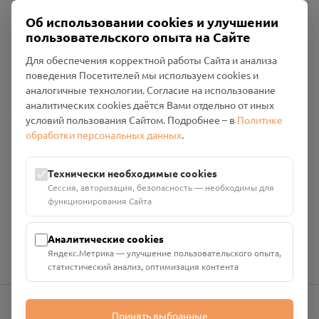
Об использовании cookies и улучшении
пользовательского опыта на Сайте
Пользовательское соглашение
Для обеспечения корректной работы Сайта и анализа
Политика конфиденциальности
поведения Посетителей мы используем cookies и
Промо-материалы
аналогичные технологии. Согласие на использование
аналитических cookies даётся Вами отдельно от иных
Настройки cookies
условий пользования Сайтом. Подробнее – в
Политике
обработки персональных данных
.
Общество с ограниченной ответственностью «Смоленский
Проект Помним»
ИНН: 6700029207 ОГРН: 1256700001986
Технически необходимые cookies
Юридический адрес: 216790, Смоленская область, р-н
Сессия, авторизация, безопасность — необходимы для
Руднянский, г. Рудня, улица Западная, д. 26А, пом. 18
функционирования Сайта
Номер счёта: 40702810901130004287 в АО "АЛЬФА-БАНК"
Кор. счёт: 30101810200000000593
Аналитические cookies
Яндекс.Метрика — улучшение пользовательского опыта,
статистический анализ, оптимизация контента
Принять выбранные