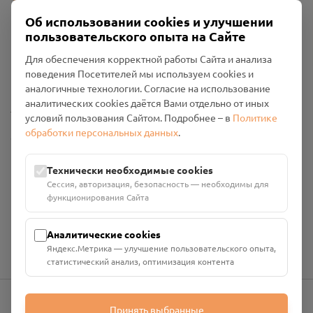
Об использовании cookies и улучшении
пользовательского опыта на Сайте
Пользовательское соглашение
Для обеспечения корректной работы Сайта и анализа
Политика конфиденциальности
поведения Посетителей мы используем cookies и
Промо-материалы
аналогичные технологии. Согласие на использование
аналитических cookies даётся Вами отдельно от иных
Настройки cookies
условий пользования Сайтом. Подробнее – в
Политике
обработки персональных данных
.
Общество с ограниченной ответственностью «Смоленский
Проект Помним»
ИНН: 6700029207 ОГРН: 1256700001986
Технически необходимые cookies
Юридический адрес: 216790, Смоленская область, р-н
Сессия, авторизация, безопасность — необходимы для
Руднянский, г. Рудня, улица Западная, д. 26А, пом. 18
функционирования Сайта
Номер счёта: 40702810901130004287 в АО "АЛЬФА-БАНК"
Кор. счёт: 30101810200000000593
Аналитические cookies
Яндекс.Метрика — улучшение пользовательского опыта,
статистический анализ, оптимизация контента
Принять выбранные