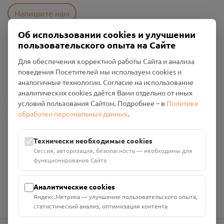
Напишите нам
Об использовании cookies и улучшении
пользовательского опыта на Сайте
Пользовательское соглашение
Для обеспечения корректной работы Сайта и анализа
Политика конфиденциальности
поведения Посетителей мы используем cookies и
Промо-материалы
аналогичные технологии. Согласие на использование
аналитических cookies даётся Вами отдельно от иных
Настройки cookies
условий пользования Сайтом. Подробнее – в
Политике
обработки персональных данных
.
Общество с ограниченной ответственностью «Смоленский
Проект Помним»
ИНН: 6700029207 ОГРН: 1256700001986
Технически необходимые cookies
Юридический адрес: 216790, Смоленская область, р-н
Сессия, авторизация, безопасность — необходимы для
Руднянский, г. Рудня, улица Западная, д. 26А, пом. 18
функционирования Сайта
Номер счёта: 40702810901130004287 в АО "АЛЬФА-БАНК"
Кор. счёт: 30101810200000000593
Аналитические cookies
Яндекс.Метрика — улучшение пользовательского опыта,
статистический анализ, оптимизация контента