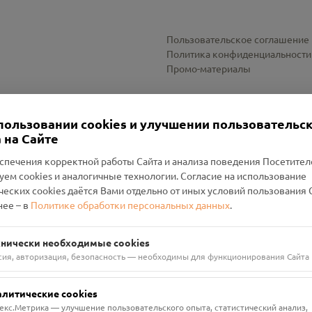
Пользовательское соглашение
Политика конфиденциальности
Промо-материалы
Настройки cookies
пользовании cookies и улучшении пользовательс
 на Сайте
спечения корректной работы Сайта и анализа поведения Посетите
уем cookies и аналогичные технологии. Согласие на использование
оленский Проект Помним»
ческих cookies даётся Вами отдельно от иных условий пользования 
ее – в
Политике обработки персональных данных
.
н Руднянский, г. Рудня, улица Западная, д. 26А, пом. 18
ФА-БАНК"
хнически необходимые cookies
сия, авторизация, безопасность — необходимы для функционирования Сайта
алитические cookies
екс.Метрика — улучшение пользовательского опыта, статистический анализ,