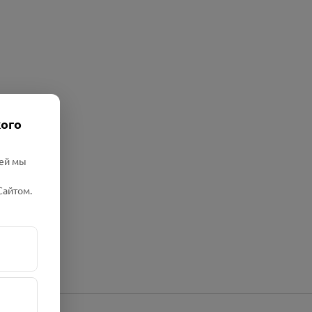
кого
лей мы
Сайтом.