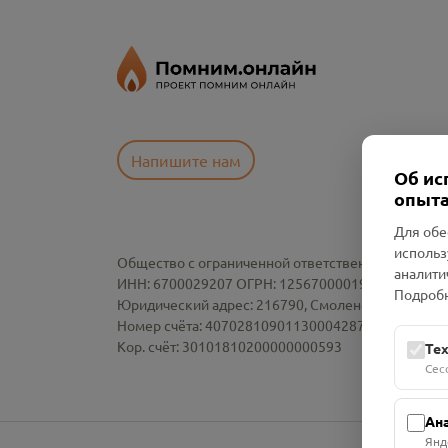
Напишите нам
Об ис
опыта
Для обе
использ
Общество с ограниченной ответственностью «См
аналити
ИНН: 6700029207 ОГРН: 1256700001986
Подробн
Юридический адрес: 216790, Смоленская область, р-
Номер счёта: 40702810901130004287 в АО "АЛЬ
Кор. счёт: 30101810200000000593
Те
Сес
Ан
Янд