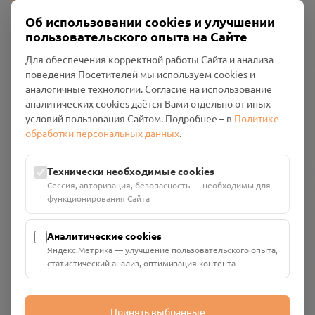
Об использовании cookies и улучшении
пользовательского опыта на Сайте
Пользовательское соглашение
Для обеспечения корректной работы Сайта и анализа
Политика конфиденциальности
поведения Посетителей мы используем cookies и
Промо-материалы
аналогичные технологии. Согласие на использование
аналитических cookies даётся Вами отдельно от иных
Настройки cookies
условий пользования Сайтом. Подробнее – в
Политике
обработки персональных данных
.
Общество с ограниченной ответственностью «Смоленский
Проект Помним»
ИНН: 6700029207 ОГРН: 1256700001986
Технически необходимые cookies
Юридический адрес: 216790, Смоленская область, р-н
Сессия, авторизация, безопасность — необходимы для
Руднянский, г. Рудня, улица Западная, д. 26А, пом. 18
функционирования Сайта
Номер счёта: 40702810901130004287 в АО "АЛЬФА-БАНК"
Кор. счёт: 30101810200000000593
Аналитические cookies
Яндекс.Метрика — улучшение пользовательского опыта,
статистический анализ, оптимизация контента
Принять выбранные