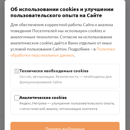
Об использовании cookies и улучшении
пользовательского опыта на Сайте
Пользовательское соглашение
Для обеспечения корректной работы Сайта и анализа
Политика конфиденциальности
поведения Посетителей мы используем cookies и
Промо-материалы
аналогичные технологии. Согласие на использование
аналитических cookies даётся Вами отдельно от иных
Настройки cookies
условий пользования Сайтом. Подробнее – в
Политике
обработки персональных данных
.
Общество с ограниченной ответственностью «Смоленский
Проект Помним»
ИНН: 6700029207 ОГРН: 1256700001986
Технически необходимые cookies
Юридический адрес: 216790, Смоленская область, р-н
Сессия, авторизация, безопасность — необходимы для
Руднянский, г. Рудня, улица Западная, д. 26А, пом. 18
функционирования Сайта
Номер счёта: 40702810901130004287 в АО "АЛЬФА-БАНК"
Кор. счёт: 30101810200000000593
Аналитические cookies
Яндекс.Метрика — улучшение пользовательского опыта,
статистический анализ, оптимизация контента
Принять выбранные