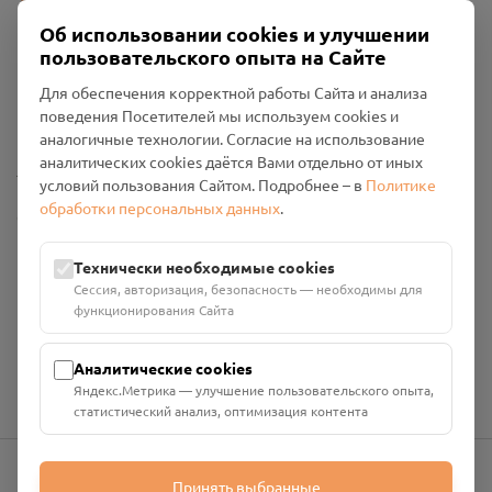
Об использовании cookies и улучшении
пользовательского опыта на Сайте
Пользовательское соглашение
Для обеспечения корректной работы Сайта и анализа
Политика конфиденциальности
поведения Посетителей мы используем cookies и
Промо-материалы
аналогичные технологии. Согласие на использование
аналитических cookies даётся Вами отдельно от иных
Настройки cookies
условий пользования Сайтом. Подробнее – в
Политике
обработки персональных данных
.
Общество с ограниченной ответственностью «Смоленский
Проект Помним»
ИНН: 6700029207 ОГРН: 1256700001986
Технически необходимые cookies
Юридический адрес: 216790, Смоленская область, р-н
Сессия, авторизация, безопасность — необходимы для
Руднянский, г. Рудня, улица Западная, д. 26А, пом. 18
функционирования Сайта
Номер счёта: 40702810901130004287 в АО "АЛЬФА-БАНК"
Кор. счёт: 30101810200000000593
Аналитические cookies
Яндекс.Метрика — улучшение пользовательского опыта,
статистический анализ, оптимизация контента
Принять выбранные