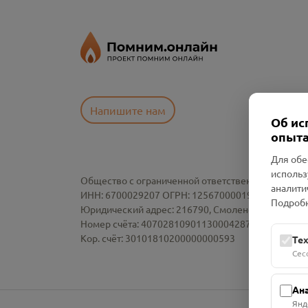
Напишите нам
Об ис
опыта
Для обе
использ
Общество с ограниченной ответственностью «См
аналити
ИНН: 6700029207 ОГРН: 1256700001986
Подробн
Юридический адрес: 216790, Смоленская область, р-
Номер счёта: 40702810901130004287 в АО "АЛЬ
Кор. счёт: 30101810200000000593
Те
Сес
Ан
Янд