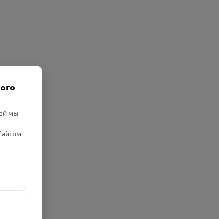
кого
лей мы
Сайтом.