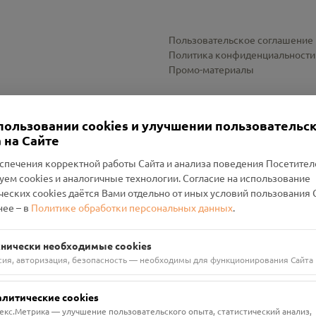
Пользовательское соглашение
Политика конфиденциальности
Промо-материалы
Настройки cookies
пользовании cookies и улучшении пользовательс
 на Сайте
спечения корректной работы Сайта и анализа поведения Посетите
уем cookies и аналогичные технологии. Согласие на использование
оленский Проект Помним»
ческих cookies даётся Вами отдельно от иных условий пользования 
ее – в
Политике обработки персональных данных
.
н Руднянский, г. Рудня, улица Западная, д. 26А, пом. 18
ФА-БАНК"
хнически необходимые cookies
сия, авторизация, безопасность — необходимы для функционирования Сайта
алитические cookies
екс.Метрика — улучшение пользовательского опыта, статистический анализ,