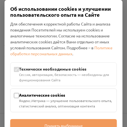
Об использовании cookies и улучшении
пользовательского опыта на Сайте
Пользовательское соглашение
Для обеспечения корректной работы Сайта и анализа
Политика конфиденциальности
поведения Посетителей мы используем cookies и
Промо-материалы
аналогичные технологии. Согласие на использование
аналитических cookies даётся Вами отдельно от иных
Настройки cookies
условий пользования Сайтом. Подробнее – в
Политике
обработки персональных данных
.
Общество с ограниченной ответственностью «Смоленский
Проект Помним»
ИНН: 6700029207 ОГРН: 1256700001986
Технически необходимые cookies
Юридический адрес: 216790, Смоленская область, р-н
Сессия, авторизация, безопасность — необходимы для
Руднянский, г. Рудня, улица Западная, д. 26А, пом. 18
функционирования Сайта
Номер счёта: 40702810901130004287 в АО "АЛЬФА-БАНК"
Кор. счёт: 30101810200000000593
Аналитические cookies
Яндекс.Метрика — улучшение пользовательского опыта,
статистический анализ, оптимизация контента
Принять выбранные