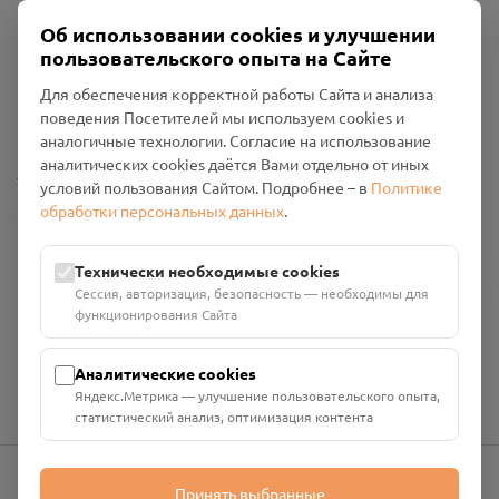
Об использовании cookies и улучшении
пользовательского опыта на Сайте
Пользовательское соглашение
Для обеспечения корректной работы Сайта и анализа
Политика конфиденциальности
поведения Посетителей мы используем cookies и
Промо-материалы
аналогичные технологии. Согласие на использование
аналитических cookies даётся Вами отдельно от иных
Настройки cookies
условий пользования Сайтом. Подробнее – в
Политике
обработки персональных данных
.
Общество с ограниченной ответственностью «Смоленский
Проект Помним»
ИНН: 6700029207 ОГРН: 1256700001986
Технически необходимые cookies
Юридический адрес: 216790, Смоленская область, р-н
Сессия, авторизация, безопасность — необходимы для
Руднянский, г. Рудня, улица Западная, д. 26А, пом. 18
функционирования Сайта
Номер счёта: 40702810901130004287 в АО "АЛЬФА-БАНК"
Кор. счёт: 30101810200000000593
Аналитические cookies
Яндекс.Метрика — улучшение пользовательского опыта,
статистический анализ, оптимизация контента
Принять выбранные