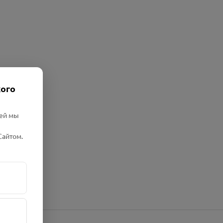
кого
лей мы
Сайтом.