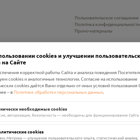
Пользовательское соглашение
Политика конфиденциальности
Промо-материалы
Настройки cookies
пользовании cookies и улучшении пользовательс
 на Сайте
спечения корректной работы Сайта и анализа поведения Посетите
уем cookies и аналогичные технологии. Согласие на использование
оленский Проект Помним»
ческих cookies даётся Вами отдельно от иных условий пользования 
ее – в
Политике обработки персональных данных
.
н Руднянский, г. Рудня, улица Западная, д. 26А, пом. 18
ФА-БАНК"
хнически необходимые cookies
сия, авторизация, безопасность — необходимы для функционирования Сайта
алитические cookies
екс.Метрика — улучшение пользовательского опыта, статистический анализ,