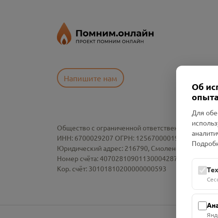
Напишите нам
Об ис
опыта
Для обе
использ
Общество с ограниченной ответственностью «См
аналити
ИНН: 6700029207 ОГРН: 1256700001986
Подробн
Юридический адрес: 216790, Смоленская область, р-
Номер счёта: 40702810901130004287 в АО "АЛЬ
Кор. счёт: 30101810200000000593
Те
Сес
Ан
Янд