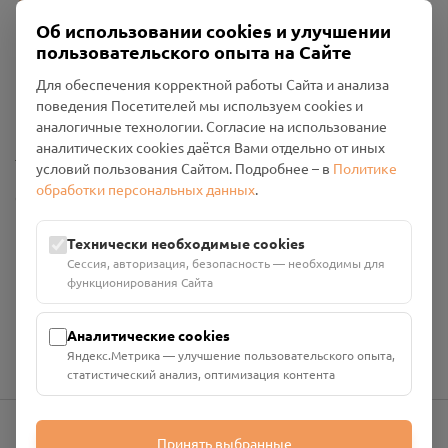
Об использовании cookies и улучшении
пользовательского опыта на Сайте
Пользовательское соглашение
Для обеспечения корректной работы Сайта и анализа
Политика конфиденциальности
поведения Посетителей мы используем cookies и
Промо-материалы
аналогичные технологии. Согласие на использование
аналитических cookies даётся Вами отдельно от иных
Настройки cookies
условий пользования Сайтом. Подробнее – в
Политике
обработки персональных данных
.
Общество с ограниченной ответственностью «Смоленский
Проект Помним»
ИНН: 6700029207 ОГРН: 1256700001986
Технически необходимые cookies
Юридический адрес: 216790, Смоленская область, р-н
Сессия, авторизация, безопасность — необходимы для
Руднянский, г. Рудня, улица Западная, д. 26А, пом. 18
функционирования Сайта
Номер счёта: 40702810901130004287 в АО "АЛЬФА-БАНК"
Кор. счёт: 30101810200000000593
Аналитические cookies
Яндекс.Метрика — улучшение пользовательского опыта,
статистический анализ, оптимизация контента
Принять выбранные