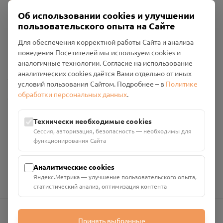
Об использовании cookies и улучшении
пользовательского опыта на Сайте
Пользовательское соглашение
Для обеспечения корректной работы Сайта и анализа
Политика конфиденциальности
поведения Посетителей мы используем cookies и
Промо-материалы
аналогичные технологии. Согласие на использование
аналитических cookies даётся Вами отдельно от иных
Настройки cookies
условий пользования Сайтом. Подробнее – в
Политике
обработки персональных данных
.
Общество с ограниченной ответственностью «Смоленский
Проект Помним»
ИНН: 6700029207 ОГРН: 1256700001986
Технически необходимые cookies
Юридический адрес: 216790, Смоленская область, р-н
Сессия, авторизация, безопасность — необходимы для
Руднянский, г. Рудня, улица Западная, д. 26А, пом. 18
функционирования Сайта
Номер счёта: 40702810901130004287 в АО "АЛЬФА-БАНК"
Кор. счёт: 30101810200000000593
Аналитические cookies
Яндекс.Метрика — улучшение пользовательского опыта,
статистический анализ, оптимизация контента
Принять выбранные