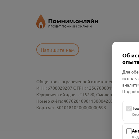
Напишите нам
Об ис
опыта
Для обе
использ
Общество с ограниченной ответственностью «См
аналити
ИНН: 6700029207 ОГРН: 1256700001986
Подробн
Юридический адрес: 216790, Смоленская область, р-
Номер счёта: 40702810901130004287 в АО "АЛЬ
Кор. счёт: 30101810200000000593
Те
Сес
Ан
Янд