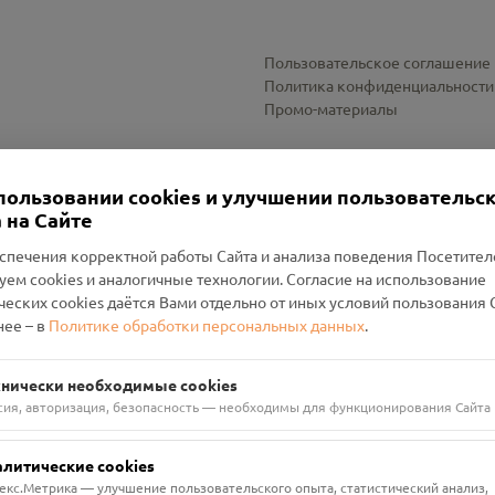
Пользовательское соглашение
Политика конфиденциальности
Промо-материалы
Настройки cookies
пользовании cookies и улучшении пользовательс
 на Сайте
спечения корректной работы Сайта и анализа поведения Посетите
уем cookies и аналогичные технологии. Согласие на использование
оленский Проект Помним»
ческих cookies даётся Вами отдельно от иных условий пользования 
ее – в
Политике обработки персональных данных
.
н Руднянский, г. Рудня, улица Западная, д. 26А, пом. 18
ФА-БАНК"
хнически необходимые cookies
сия, авторизация, безопасность — необходимы для функционирования Сайта
алитические cookies
екс.Метрика — улучшение пользовательского опыта, статистический анализ,