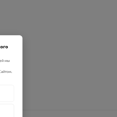
кого
лей мы
Сайтом.