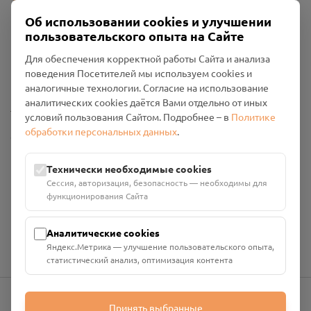
Об использовании cookies и улучшении
пользовательского опыта на Сайте
Пользовательское соглашение
Для обеспечения корректной работы Сайта и анализа
Политика конфиденциальности
поведения Посетителей мы используем cookies и
Промо-материалы
аналогичные технологии. Согласие на использование
аналитических cookies даётся Вами отдельно от иных
Настройки cookies
условий пользования Сайтом. Подробнее – в
Политике
обработки персональных данных
.
Общество с ограниченной ответственностью «Смоленский
Проект Помним»
ИНН: 6700029207 ОГРН: 1256700001986
Технически необходимые cookies
Юридический адрес: 216790, Смоленская область, р-н
Сессия, авторизация, безопасность — необходимы для
Руднянский, г. Рудня, улица Западная, д. 26А, пом. 18
функционирования Сайта
Номер счёта: 40702810901130004287 в АО "АЛЬФА-БАНК"
Кор. счёт: 30101810200000000593
Аналитические cookies
Яндекс.Метрика — улучшение пользовательского опыта,
статистический анализ, оптимизация контента
Принять выбранные