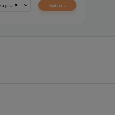
Большесолдатский район
Выбрать