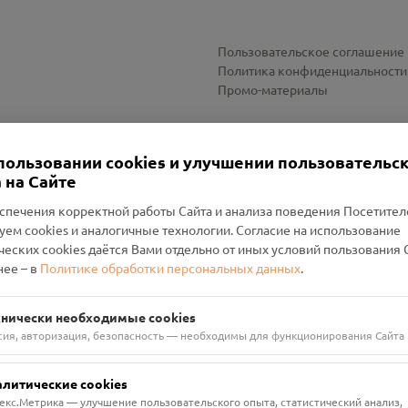
Пользовательское соглашение
Политика конфиденциальности
Промо-материалы
Настройки cookies
пользовании cookies и улучшении пользовательс
 на Сайте
спечения корректной работы Сайта и анализа поведения Посетите
уем cookies и аналогичные технологии. Согласие на использование
оленский Проект Помним»
ческих cookies даётся Вами отдельно от иных условий пользования 
ее – в
Политике обработки персональных данных
.
н Руднянский, г. Рудня, улица Западная, д. 26А, пом. 18
ФА-БАНК"
хнически необходимые cookies
сия, авторизация, безопасность — необходимы для функционирования Сайта
алитические cookies
екс.Метрика — улучшение пользовательского опыта, статистический анализ,