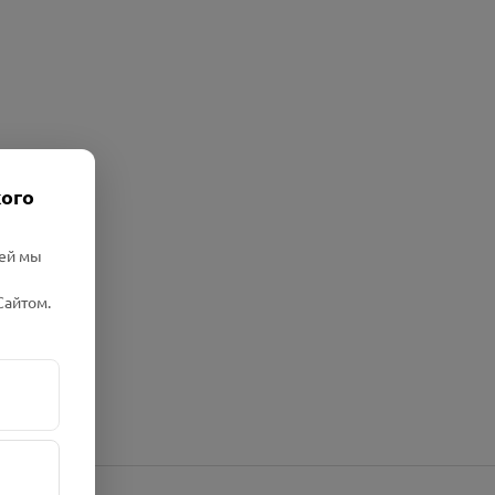
кого
лей мы
Сайтом.