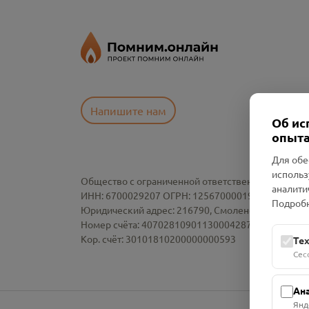
Напишите нам
Об ис
опыта
Для обе
использ
Общество с ограниченной ответственностью «См
аналити
ИНН: 6700029207 ОГРН: 1256700001986
Подробн
Юридический адрес: 216790, Смоленская область, р-
Номер счёта: 40702810901130004287 в АО "АЛЬ
Кор. счёт: 30101810200000000593
Те
Сес
Ан
Янд