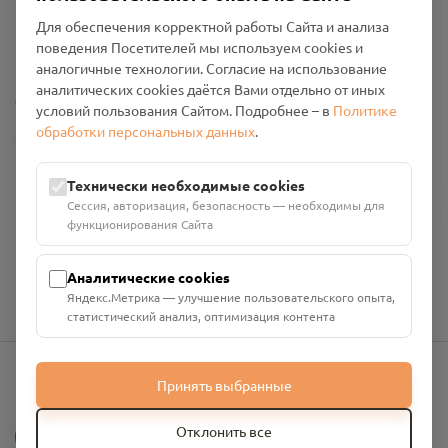
Пользовательское соглашение
Для обеспечения корректной работы Сайта и анализа
Политика конфиденциальности
поведения Посетителей мы используем cookies и
Промо-материалы
аналогичные технологии. Согласие на использование
аналитических cookies даётся Вами отдельно от иных
Настройки cookies
условий пользования Сайтом. Подробнее – в
Политике
обработки персональных данных
.
Общество с ограниченной ответственностью «Смоленский
Проект Помним»
ИНН: 6700029207 ОГРН: 1256700001986
Технически необходимые cookies
Юридический адрес: 216790, Смоленская область, р-н
Сессия, авторизация, безопасность — необходимы для
Руднянский, г. Рудня, улица Западная, д. 26А, пом. 18
функционирования Сайта
Номер счёта: 40702810901130004287 в АО "АЛЬФА-БАНК"
Кор. счёт: 30101810200000000593
Аналитические cookies
Яндекс.Метрика — улучшение пользовательского опыта,
статистический анализ, оптимизация контента
Принять выбранные
info@pomnim.online
?
Отклонить все