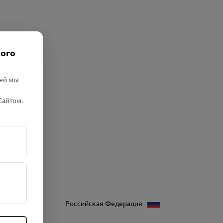
кого
лей мы
Сайтом.
Российская Федерация