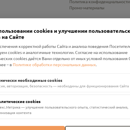
Политика конфиденциальности
Промо-материалы
Настройки cookies
пользовании cookies и улучшении пользовательс
 на Сайте
спечения корректной работы Сайта и анализа поведения Посетите
уем cookies и аналогичные технологии. Согласие на использование
оленский Проект Помним»
ческих cookies даётся Вами отдельно от иных условий пользования 
ее – в
Политике обработки персональных данных
.
н Руднянский, г. Рудня, улица Западная, д. 26А, пом. 18
ФА-БАНК"
хнически необходимые cookies
сия, авторизация, безопасность — необходимы для функционирования Сайта
алитические cookies
екс.Метрика — улучшение пользовательского опыта, статистический анализ,
имизация контента