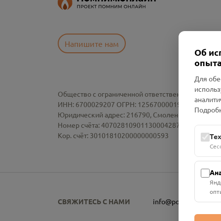
Напишите нам
Об ис
опыта
Для обе
использ
Общество с ограниченной ответственностью «См
аналити
ИНН: 6700029207 ОГРН: 1256700001986
Подробн
Юридический адрес: 216790, Смоленская область, р-
Номер счёта: 40702810901130004287 в АО "АЛЬ
Кор. счёт: 30101810200000000593
Те
Сес
Ан
Янд
опт
СВЯЖИТЕСЬ С НАМИ
info@pomnim.online