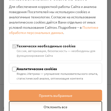
Пользовательское соглашение
Для обеспечения корректной работы Сайта и анализа
Политика конфиденциальности
поведения Посетителей мы используем cookies и
Промо-материалы
аналогичные технологии. Согласие на использование
аналитических cookies даётся Вами отдельно от иных
Настройки cookies
условий пользования Сайтом. Подробнее – в
Политике
обработки персональных данных
.
Общество с ограниченной ответственностью «Смоленский
Проект Помним»
ИНН: 6700029207 ОГРН: 1256700001986
Технически необходимые cookies
Юридический адрес: 216790, Смоленская область, р-н
Сессия, авторизация, безопасность — необходимы для
Руднянский, г. Рудня, улица Западная, д. 26А, пом. 18
функционирования Сайта
Номер счёта: 40702810901130004287 в АО "АЛЬФА-БАНК"
Кор. счёт: 30101810200000000593
Аналитические cookies
Яндекс.Метрика — улучшение пользовательского опыта,
статистический анализ, оптимизация контента
Принять выбранные
info@pomnim.online
?
Отклонить все