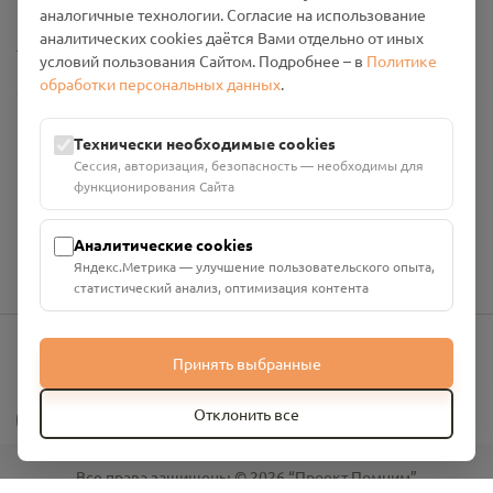
аналогичные технологии. Согласие на использование
аналитических cookies даётся Вами отдельно от иных
Настройки cookies
условий пользования Сайтом. Подробнее – в
Политике
обработки персональных данных
.
Общество с ограниченной ответственностью «Смоленский
Проект Помним»
ИНН: 6700029207 ОГРН: 1256700001986
Технически необходимые cookies
Юридический адрес: 216790, Смоленская область, р-н
Сессия, авторизация, безопасность — необходимы для
Руднянский, г. Рудня, улица Западная, д. 26А, пом. 18
функционирования Сайта
Номер счёта: 40702810901130004287 в АО "АЛЬФА-БАНК"
Кор. счёт: 30101810200000000593
Аналитические cookies
Яндекс.Метрика — улучшение пользовательского опыта,
статистический анализ, оптимизация контента
Принять выбранные
info@pomnim.online
?
Отклонить все
Все права защищены ©
2026
“Проект Помним”