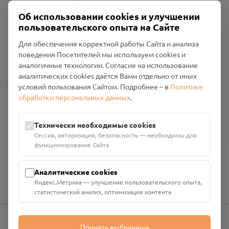
Об использовании cookies и улучшении
пользовательского опыта на Сайте
Пользовательское соглашение
Для обеспечения корректной работы Сайта и анализа
Политика конфиденциальности
поведения Посетителей мы используем cookies и
Промо-материалы
аналогичные технологии. Согласие на использование
аналитических cookies даётся Вами отдельно от иных
Настройки cookies
условий пользования Сайтом. Подробнее – в
Политике
обработки персональных данных
.
Общество с ограниченной ответственностью «Смоленский
Проект Помним»
ИНН: 6700029207 ОГРН: 1256700001986
Технически необходимые cookies
Юридический адрес: 216790, Смоленская область, р-н
Сессия, авторизация, безопасность — необходимы для
Руднянский, г. Рудня, улица Западная, д. 26А, пом. 18
функционирования Сайта
Номер счёта: 40702810901130004287 в АО "АЛЬФА-БАНК"
Кор. счёт: 30101810200000000593
Аналитические cookies
Яндекс.Метрика — улучшение пользовательского опыта,
статистический анализ, оптимизация контента
Принять выбранные