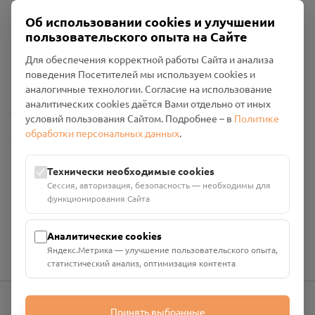
Об использовании cookies и улучшении
пользовательского опыта на Сайте
Пользовательское соглашение
Для обеспечения корректной работы Сайта и анализа
Политика конфиденциальности
поведения Посетителей мы используем cookies и
Промо-материалы
аналогичные технологии. Согласие на использование
аналитических cookies даётся Вами отдельно от иных
Настройки cookies
условий пользования Сайтом. Подробнее – в
Политике
обработки персональных данных
.
Общество с ограниченной ответственностью «Смоленский
Проект Помним»
ИНН: 6700029207 ОГРН: 1256700001986
Технически необходимые cookies
Юридический адрес: 216790, Смоленская область, р-н
Сессия, авторизация, безопасность — необходимы для
Руднянский, г. Рудня, улица Западная, д. 26А, пом. 18
функционирования Сайта
Номер счёта: 40702810901130004287 в АО "АЛЬФА-БАНК"
Кор. счёт: 30101810200000000593
Аналитические cookies
Яндекс.Метрика — улучшение пользовательского опыта,
статистический анализ, оптимизация контента
Принять выбранные