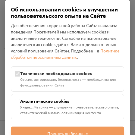
Об использовании cookies и улучшении
пользовательского опыта на Сайте
Пользовательское соглашение
Для обеспечения корректной работы Сайта и анализа
Политика конфиденциальности
поведения Посетителей мы используем cookies и
Промо-материалы
аналогичные технологии. Согласие на использование
аналитических cookies даётся Вами отдельно от иных
Настройки cookies
условий пользования Сайтом. Подробнее – в
Политике
обработки персональных данных
.
Общество с ограниченной ответственностью «Смоленский
Проект Помним»
ИНН: 6700029207 ОГРН: 1256700001986
Технически необходимые cookies
Юридический адрес: 216790, Смоленская область, р-н
Сессия, авторизация, безопасность — необходимы для
Руднянский, г. Рудня, улица Западная, д. 26А, пом. 18
функционирования Сайта
Номер счёта: 40702810901130004287 в АО "АЛЬФА-БАНК"
Кор. счёт: 30101810200000000593
Аналитические cookies
Яндекс.Метрика — улучшение пользовательского опыта,
статистический анализ, оптимизация контента
Принять выбранные