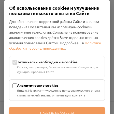
Об использовании cookies и улучшении
пользовательского опыта на Сайте
Пользовательское соглашение
Для обеспечения корректной работы Сайта и анализа
Политика конфиденциальности
поведения Посетителей мы используем cookies и
Промо-материалы
аналогичные технологии. Согласие на использование
аналитических cookies даётся Вами отдельно от иных
Настройки cookies
условий пользования Сайтом. Подробнее – в
Политике
обработки персональных данных
.
Общество с ограниченной ответственностью «Смоленский
Проект Помним»
ИНН: 6700029207 ОГРН: 1256700001986
Технически необходимые cookies
Юридический адрес: 216790, Смоленская область, р-н
Сессия, авторизация, безопасность — необходимы для
Руднянский, г. Рудня, улица Западная, д. 26А, пом. 18
функционирования Сайта
Номер счёта: 40702810901130004287 в АО "АЛЬФА-БАНК"
Кор. счёт: 30101810200000000593
Аналитические cookies
Яндекс.Метрика — улучшение пользовательского опыта,
статистический анализ, оптимизация контента
Принять выбранные