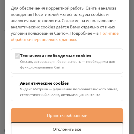
Пользовательское соглашение
Для обеспечения корректной работы Сайта и анализа
Политика конфиденциальности
поведения Посетителей мы используем cookies и
Промо-материалы
аналогичные технологии. Согласие на использование
аналитических cookies даётся Вами отдельно от иных
Настройки cookies
условий пользования Сайтом. Подробнее – в
Политике
обработки персональных данных
.
Общество с ограниченной ответственностью «Смоленский
Проект Помним»
ИНН: 6700029207 ОГРН: 1256700001986
Технически необходимые cookies
Юридический адрес: 216790, Смоленская область, р-н
Сессия, авторизация, безопасность — необходимы для
Руднянский, г. Рудня, улица Западная, д. 26А, пом. 18
функционирования Сайта
Номер счёта: 40702810901130004287 в АО "АЛЬФА-БАНК"
Кор. счёт: 30101810200000000593
Аналитические cookies
Яндекс.Метрика — улучшение пользовательского опыта,
статистический анализ, оптимизация контента
Принять выбранные
info@pomnim.online
?
Отклонить все