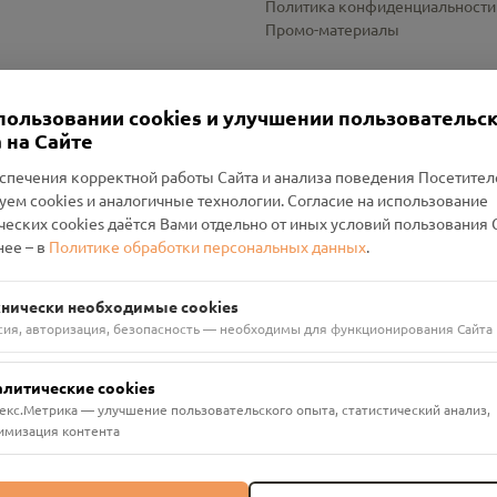
Политика конфиденциальности
Промо-материалы
Настройки cookies
пользовании cookies и улучшении пользовательс
 на Сайте
спечения корректной работы Сайта и анализа поведения Посетите
уем cookies и аналогичные технологии. Согласие на использование
оленский Проект Помним»
ческих cookies даётся Вами отдельно от иных условий пользования 
ее – в
Политике обработки персональных данных
.
н Руднянский, г. Рудня, улица Западная, д. 26А, пом. 18
ФА-БАНК"
хнически необходимые cookies
сия, авторизация, безопасность — необходимы для функционирования Сайта
алитические cookies
екс.Метрика — улучшение пользовательского опыта, статистический анализ,
имизация контента