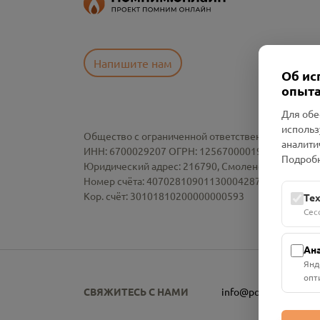
Напишите нам
Об ис
опыта
Для обе
использ
Общество с ограниченной ответственностью «См
аналити
ИНН: 6700029207 ОГРН: 1256700001986
Подробн
Юридический адрес: 216790, Смоленская область, р-
Номер счёта: 40702810901130004287 в АО "АЛЬ
Кор. счёт: 30101810200000000593
Те
Сес
Ан
Янд
опт
СВЯЖИТЕСЬ С НАМИ
info@pomnim.online