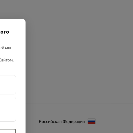
кого
лей мы
Сайтом.
Российская Федерация