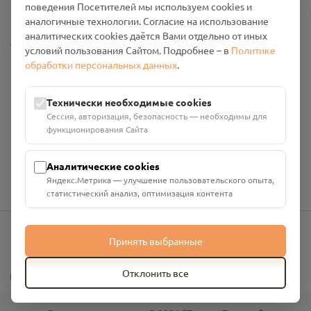
поведения Посетителей мы используем cookies и
Промо-материалы
аналогичные технологии. Согласие на использование
аналитических cookies даётся Вами отдельно от иных
Настройки cookies
условий пользования Сайтом. Подробнее – в
Политике
обработки персональных данных
.
Общество с ограниченной ответственностью «Смоленский
Проект Помним»
ИНН: 6700029207 ОГРН: 1256700001986
Технически необходимые cookies
Юридический адрес: 216790, Смоленская область, р-н
Сессия, авторизация, безопасность — необходимы для
Руднянский, г. Рудня, улица Западная, д. 26А, пом. 18
функционирования Сайта
Номер счёта: 40702810901130004287 в АО "АЛЬФА-БАНК"
Кор. счёт: 30101810200000000593
Аналитические cookies
Яндекс.Метрика — улучшение пользовательского опыта,
статистический анализ, оптимизация контента
Принять выбранные
info@pomnim.online
?
Отклонить все