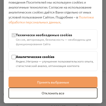
поведения Посетителей мы используем cookies и
Промо-материалы
аналогичные технологии. Согласие на использование
аналитических cookies даётся Вами отдельно от иных
Настройки cookies
условий пользования Сайтом. Подробнее – в
Политике
обработки персональных данных
.
Общество с ограниченной ответственностью «Смоленский
Проект Помним»
ИНН: 6700029207 ОГРН: 1256700001986
Технически необходимые cookies
Юридический адрес: 216790, Смоленская область, р-н
Сессия, авторизация, безопасность — необходимы для
Руднянский, г. Рудня, улица Западная, д. 26А, пом. 18
функционирования Сайта
Номер счёта: 40702810901130004287 в АО "АЛЬФА-БАНК"
Кор. счёт: 30101810200000000593
Аналитические cookies
Яндекс.Метрика — улучшение пользовательского опыта,
статистический анализ, оптимизация контента
Принять выбранные
info@pomnim.online
?
Отклонить все