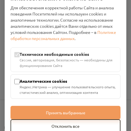
Пользовательское соглашение
Для обеспечения корректной работы Сайта и анализа
Политика конфиденциальности
поведения Посетителей мы используем cookies и
Промо-материалы
аналогичные технологии. Согласие на использование
аналитических cookies даётся Вами отдельно от иных
Настройки cookies
условий пользования Сайтом. Подробнее – в
Политике
обработки персональных данных
.
Общество с ограниченной ответственностью «Смоленский
Проект Помним»
ИНН: 6700029207 ОГРН: 1256700001986
Технически необходимые cookies
Юридический адрес: 216790, Смоленская область, р-н
Сессия, авторизация, безопасность — необходимы для
Руднянский, г. Рудня, улица Западная, д. 26А, пом. 18
функционирования Сайта
Номер счёта: 40702810901130004287 в АО "АЛЬФА-БАНК"
Кор. счёт: 30101810200000000593
Аналитические cookies
Яндекс.Метрика — улучшение пользовательского опыта,
статистический анализ, оптимизация контента
Принять выбранные
info@pomnim.online
?
Отклонить все