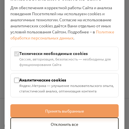
Пользовательское соглашение
Для обеспечения корректной работы Сайта и анализа
Политика конфиденциальности
поведения Посетителей мы используем cookies и
Промо-материалы
аналогичные технологии. Согласие на использование
аналитических cookies даётся Вами отдельно от иных
Настройки cookies
условий пользования Сайтом. Подробнее – в
Политике
обработки персональных данных
.
Общество с ограниченной ответственностью «Смоленский
Проект Помним»
ИНН: 6700029207 ОГРН: 1256700001986
Технически необходимые cookies
Юридический адрес: 216790, Смоленская область, р-н
Сессия, авторизация, безопасность — необходимы для
Руднянский, г. Рудня, улица Западная, д. 26А, пом. 18
функционирования Сайта
Номер счёта: 40702810901130004287 в АО "АЛЬФА-БАНК"
Кор. счёт: 30101810200000000593
Аналитические cookies
Яндекс.Метрика — улучшение пользовательского опыта,
статистический анализ, оптимизация контента
Принять выбранные
info@pomnim.online
?
Отклонить все