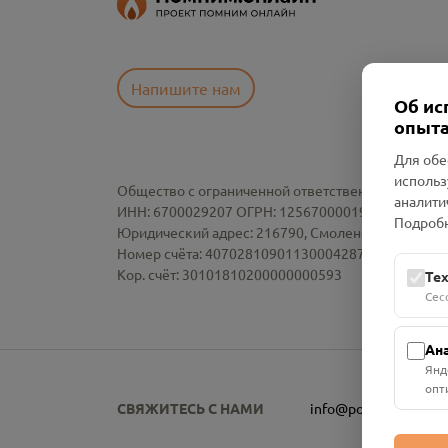
Напишите нам
Об ис
опыта
Для обе
использ
Общество с ограниченной ответственностью «См
аналити
ИНН: 6700029207 ОГРН: 1256700001986
Подробн
Юридический адрес: 216790, Смоленская область, р-
Номер счёта: 40702810901130004287 в АО "АЛЬ
Кор. счёт: 30101810200000000593
Те
Сес
Ан
Янд
опт
СВЯЖИТЕСЬ С НАМИ
info@pomnim.online