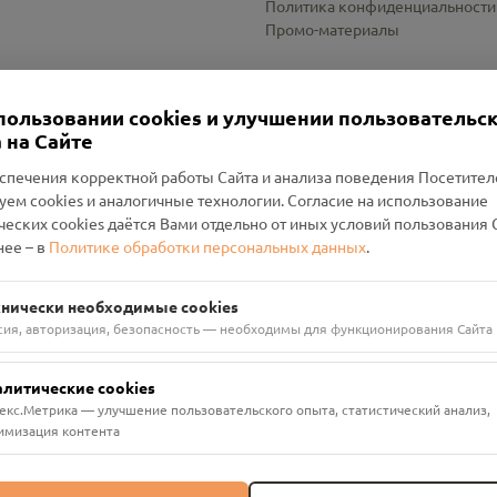
Политика конфиденциальности
Промо-материалы
Настройки cookies
пользовании cookies и улучшении пользовательс
 на Сайте
спечения корректной работы Сайта и анализа поведения Посетите
уем cookies и аналогичные технологии. Согласие на использование
оленский Проект Помним»
ческих cookies даётся Вами отдельно от иных условий пользования 
ее – в
Политике обработки персональных данных
.
н Руднянский, г. Рудня, улица Западная, д. 26А, пом. 18
ФА-БАНК"
хнически необходимые cookies
сия, авторизация, безопасность — необходимы для функционирования Сайта
алитические cookies
екс.Метрика — улучшение пользовательского опыта, статистический анализ,
имизация контента