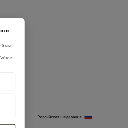
кого
лей мы
Сайтом.
Российская Федерация