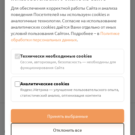
Пользовательское соглашение
Для обеспечения корректной работы Сайта и анализа
Политика конфиденциальности
поведения Посетителей мы используем cookies и
Промо-материалы
аналогичные технологии. Согласие на использование
аналитических cookies даётся Вами отдельно от иных
Настройки cookies
условий пользования Сайтом. Подробнее – в
Политике
обработки персональных данных
.
Общество с ограниченной ответственностью «Смоленский
Проект Помним»
ИНН: 6700029207 ОГРН: 1256700001986
Технически необходимые cookies
Юридический адрес: 216790, Смоленская область, р-н
Сессия, авторизация, безопасность — необходимы для
Руднянский, г. Рудня, улица Западная, д. 26А, пом. 18
функционирования Сайта
Номер счёта: 40702810901130004287 в АО "АЛЬФА-БАНК"
Кор. счёт: 30101810200000000593
Аналитические cookies
Яндекс.Метрика — улучшение пользовательского опыта,
статистический анализ, оптимизация контента
Принять выбранные
info@pomnim.online
?
Отклонить все