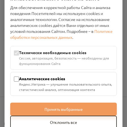
Пользовательское соглашение
Для обеспечения корректной работы Сайта и анализа
Политика конфиденциальности
поведения Посетителей мы используем cookies и
Промо-материалы
аналогичные технологии. Согласие на использование
аналитических cookies даётся Вами отдельно от иных
Настройки cookies
условий пользования Сайтом. Подробнее – в
Политике
обработки персональных данных
.
Общество с ограниченной ответственностью «Смоленский
Проект Помним»
ИНН: 6700029207 ОГРН: 1256700001986
Технически необходимые cookies
Юридический адрес: 216790, Смоленская область, р-н
Сессия, авторизация, безопасность — необходимы для
Руднянский, г. Рудня, улица Западная, д. 26А, пом. 18
функционирования Сайта
Номер счёта: 40702810901130004287 в АО "АЛЬФА-БАНК"
Кор. счёт: 30101810200000000593
Аналитические cookies
Яндекс.Метрика — улучшение пользовательского опыта,
статистический анализ, оптимизация контента
Принять выбранные
info@pomnim.online
?
Отклонить все