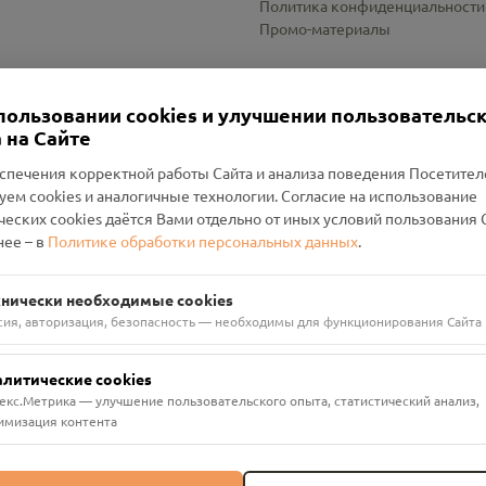
Политика конфиденциальности
Промо-материалы
Настройки cookies
пользовании cookies и улучшении пользовательс
 на Сайте
спечения корректной работы Сайта и анализа поведения Посетите
уем cookies и аналогичные технологии. Согласие на использование
оленский Проект Помним»
ческих cookies даётся Вами отдельно от иных условий пользования 
ее – в
Политике обработки персональных данных
.
н Руднянский, г. Рудня, улица Западная, д. 26А, пом. 18
ФА-БАНК"
хнически необходимые cookies
сия, авторизация, безопасность — необходимы для функционирования Сайта
алитические cookies
екс.Метрика — улучшение пользовательского опыта, статистический анализ,
имизация контента