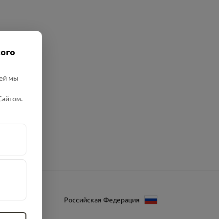
кого
лей мы
Сайтом.
Российская Федерация