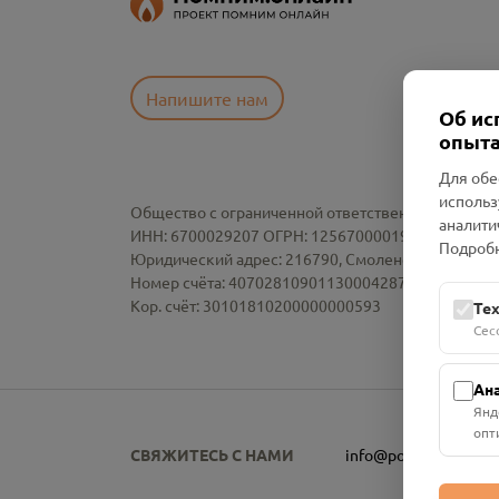
Напишите нам
Об ис
опыта
Для обе
использ
Общество с ограниченной ответственностью «См
аналити
ИНН: 6700029207 ОГРН: 1256700001986
Подробн
Юридический адрес: 216790, Смоленская область, р-
Номер счёта: 40702810901130004287 в АО "АЛЬ
Кор. счёт: 30101810200000000593
Те
Сес
Ан
Янд
опт
СВЯЖИТЕСЬ С НАМИ
info@pomnim.online