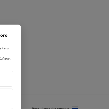
кого
лей мы
Сайтом.
Российская Федерация