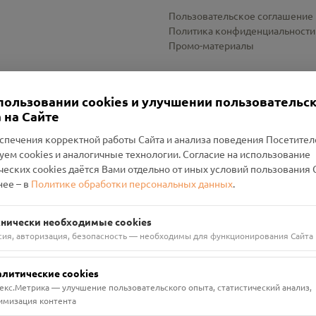
Пользовательское соглашение
Политика конфиденциальности
Промо-материалы
Настройки cookies
пользовании cookies и улучшении пользовательс
 на Сайте
спечения корректной работы Сайта и анализа поведения Посетите
уем cookies и аналогичные технологии. Согласие на использование
оленский Проект Помним»
ческих cookies даётся Вами отдельно от иных условий пользования 
ее – в
Политике обработки персональных данных
.
н Руднянский, г. Рудня, улица Западная, д. 26А, пом. 18
ФА-БАНК"
хнически необходимые cookies
сия, авторизация, безопасность — необходимы для функционирования Сайта
алитические cookies
екс.Метрика — улучшение пользовательского опыта, статистический анализ,
имизация контента