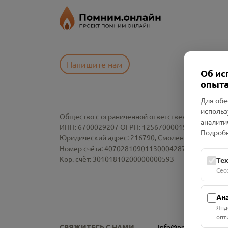
Напишите нам
Об ис
опыта
Для обе
использ
Общество с ограниченной ответственностью «См
аналити
ИНН: 6700029207 ОГРН: 1256700001986
Подробн
Юридический адрес: 216790, Смоленская область, р-
Номер счёта: 40702810901130004287 в АО "АЛЬ
Кор. счёт: 30101810200000000593
Те
Сес
Ан
Янд
опт
СВЯЖИТЕСЬ С НАМИ
info@pomnim.online