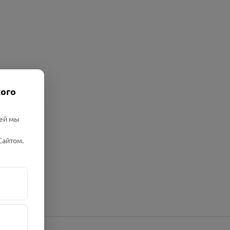
кого
лей мы
Сайтом.