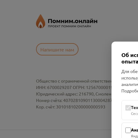
Напишите нам
Об ис
опыта
Для обе
использ
Общество с ограниченной ответственностью «См
аналити
ИНН: 6700029207 ОГРН: 1256700001986
Подробн
Юридический адрес: 216790, Смоленская область, р-
Номер счёта: 40702810901130004287 в АО "АЛЬ
Кор. счёт: 30101810200000000593
Те
Сес
Ан
Янд