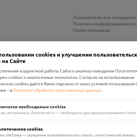
Пользовательское соглашение
Политика конфиденциальности
Промо-материалы
Настройки cookies
пользовании cookies и улучшении пользовательс
 на Сайте
спечения корректной работы Сайта и анализа поведения Посетите
уем cookies и аналогичные технологии. Согласие на использование
оленский Проект Помним»
ческих cookies даётся Вами отдельно от иных условий пользования 
ее – в
Политике обработки персональных данных
.
н Руднянский, г. Рудня, улица Западная, д. 26А, пом. 18
ФА-БАНК"
хнически необходимые cookies
сия, авторизация, безопасность — необходимы для функционирования Сайта
алитические cookies
екс.Метрика — улучшение пользовательского опыта, статистический анализ,