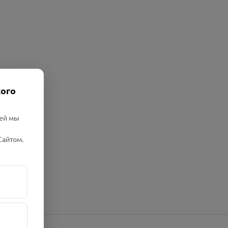
кого
лей мы
Сайтом.