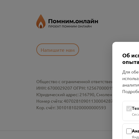
Напишите нам
Об ис
опыта
Для обе
использ
Общество с ограниченной ответственностью «См
аналити
ИНН: 6700029207 ОГРН: 1256700001986
Подробн
Юридический адрес: 216790, Смоленская область, р-
Номер счёта: 40702810901130004287 в АО "АЛЬ
Кор. счёт: 30101810200000000593
Те
Сес
Ан
Янд