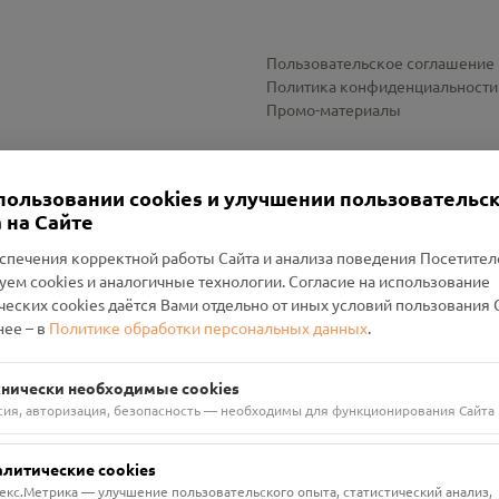
Пользовательское соглашение
Политика конфиденциальности
Промо-материалы
Настройки cookies
пользовании cookies и улучшении пользовательс
 на Сайте
спечения корректной работы Сайта и анализа поведения Посетите
уем cookies и аналогичные технологии. Согласие на использование
оленский Проект Помним»
ческих cookies даётся Вами отдельно от иных условий пользования 
ее – в
Политике обработки персональных данных
.
н Руднянский, г. Рудня, улица Западная, д. 26А, пом. 18
ФА-БАНК"
хнически необходимые cookies
сия, авторизация, безопасность — необходимы для функционирования Сайта
алитические cookies
екс.Метрика — улучшение пользовательского опыта, статистический анализ,