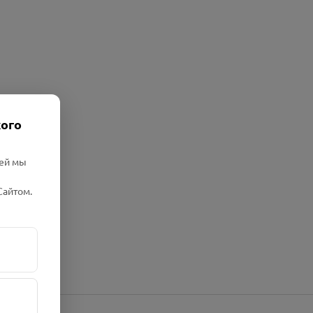
кого
лей мы
Сайтом.