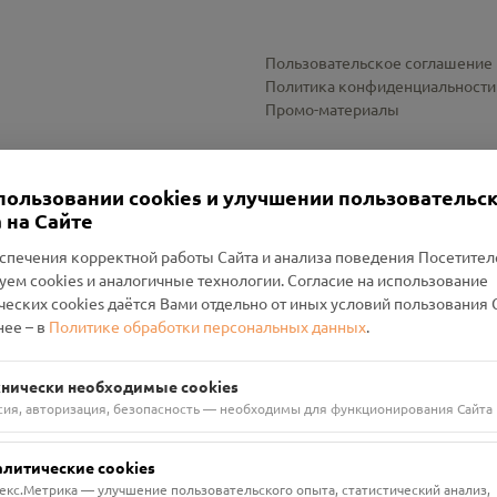
Пользовательское соглашение
Политика конфиденциальности
Промо-материалы
Настройки cookies
пользовании cookies и улучшении пользовательс
 на Сайте
спечения корректной работы Сайта и анализа поведения Посетите
уем cookies и аналогичные технологии. Согласие на использование
оленский Проект Помним»
ческих cookies даётся Вами отдельно от иных условий пользования 
ее – в
Политике обработки персональных данных
.
н Руднянский, г. Рудня, улица Западная, д. 26А, пом. 18
ФА-БАНК"
хнически необходимые cookies
сия, авторизация, безопасность — необходимы для функционирования Сайта
алитические cookies
екс.Метрика — улучшение пользовательского опыта, статистический анализ,