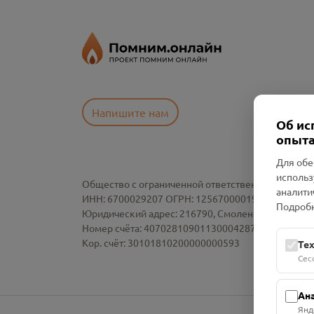
Напишите нам
Об ис
опыта
Для обе
использ
Общество с ограниченной ответственностью «См
аналити
ИНН: 6700029207 ОГРН: 1256700001986
Подробн
Юридический адрес: 216790, Смоленская область, р-
Номер счёта: 40702810901130004287 в АО "АЛЬ
Кор. счёт: 30101810200000000593
Те
Сес
Ан
Янд