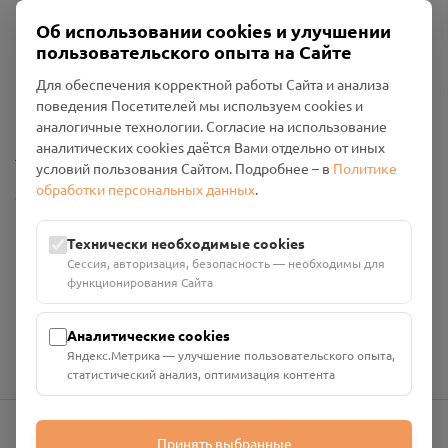
Об использовании cookies и улучшении
пользовательского опыта на Сайте
Пользовательское соглашение
Для обеспечения корректной работы Сайта и анализа
Политика конфиденциальности
поведения Посетителей мы используем cookies и
Промо-материалы
аналогичные технологии. Согласие на использование
аналитических cookies даётся Вами отдельно от иных
Настройки cookies
условий пользования Сайтом. Подробнее – в
Политике
обработки персональных данных
.
Общество с ограниченной ответственностью «Смоленский
Проект Помним»
ИНН: 6700029207 ОГРН: 1256700001986
Технически необходимые cookies
Юридический адрес: 216790, Смоленская область, р-н
Сессия, авторизация, безопасность — необходимы для
Руднянский, г. Рудня, улица Западная, д. 26А, пом. 18
функционирования Сайта
Номер счёта: 40702810901130004287 в АО "АЛЬФА-БАНК"
Кор. счёт: 30101810200000000593
Аналитические cookies
Яндекс.Метрика — улучшение пользовательского опыта,
статистический анализ, оптимизация контента
Принять выбранные